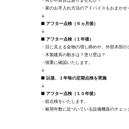
・何か不具合はありませんか？
・家のお手入れ方法のアドバイスもおまかせ
↓
■ アフター点検（６ヵ月後）
↓
■ アフター点検（１年後）
・目に見える金物の増し締めや、外部木部の
・木製建具の動きは？塗り壁は？
・慎重に確認いたします。
↓
■ 以後、１年毎の定期点検を実施
↓
■ アフター点検（１０年後）
・総点検をいたします。
・耐用年数に近づいている設備機器のチェッ