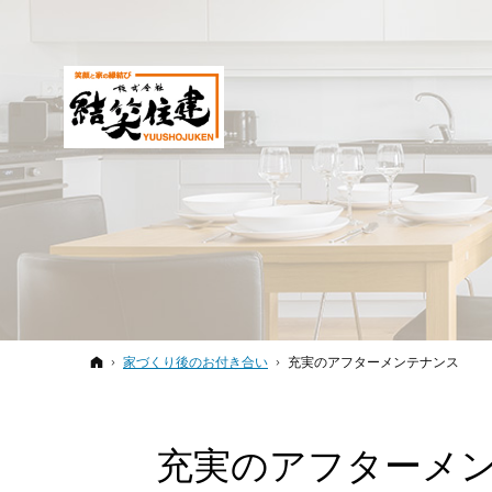
ホーム
家づくり後のお付き合い
充実のアフターメンテナンス
充実のアフターメ