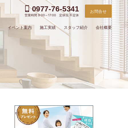
0977-76-5341
お問合せ
営業時間 9:00～17:00 定休日 不定休
イベント案内
施工実績
スタッフ紹介
会社概要
お電
ご予
問