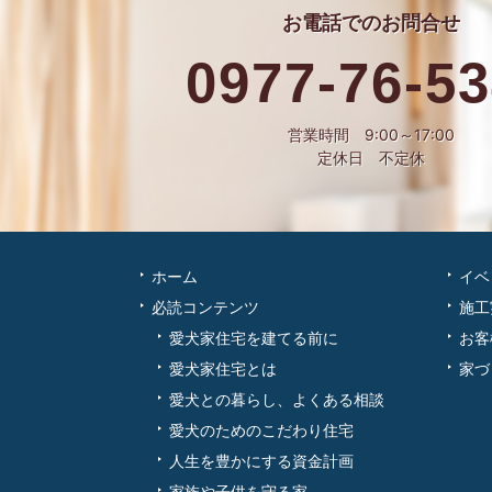
お電話での
お問合せ
0977-76-5
営業時間 9:00～17:00
定休日 不定休
ホーム
イベ
必読コンテンツ
施工
愛犬家住宅を建てる前に
お客
愛犬家住宅とは
家づ
愛犬との暮らし、よくある相談
愛犬のためのこだわり住宅
人生を豊かにする資金計画
家族や子供を守る家